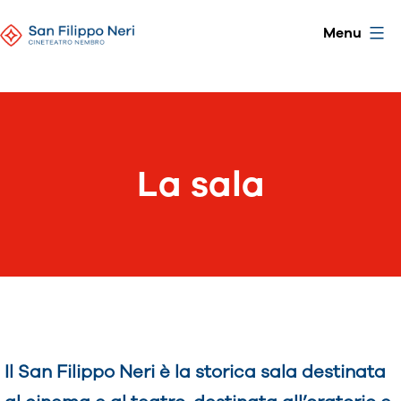
Skip
CineTeatro
Menu
to
San
content
Filippo
Neri
La sala
Il San Filippo Neri è la storica sala destinata