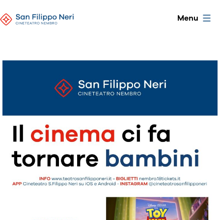
CineTeatro
Skip
Menu
to
San
content
Filippo
Neri