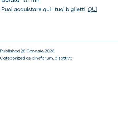
Durata
: 102 min
Puoi acquistare qui i tuoi biglietti:
QUI
Published
28 Gennaio 2026
Categorized as
cineforum
,
disattivo
Navigazione
articoli