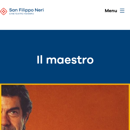
Skip
CineTeatro
Menu
to
San
content
Filippo
Neri
Il maestro