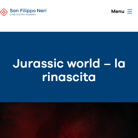
Skip
CineTeatro
Menu
to
San
content
Filippo
Neri
Jurassic world – la
rinascita