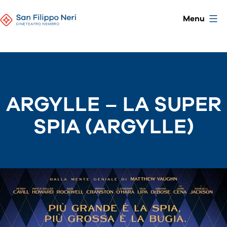
Skip
CineTeatro
Menu
to
San
content
Filippo
Neri
ARGYLLE – LA SUPER
SPIA (ARGYLLE)