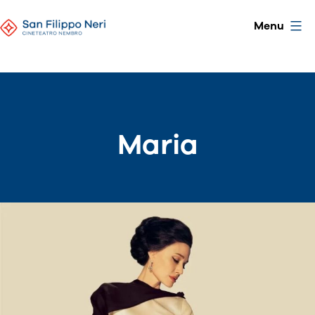
Skip
CineTeatro
Menu
to
San
content
Filippo
Neri
Maria