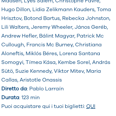
Madsen, Lyes Salem, Christophe Favre,
Hugo Dillon, Lidia Zelikmann Kauders, Toma
Hrisztov, Botond Bartus, Rebecka Johnston,
Lili Walters, Jeremy Wheeler, János Geréb,
Andrew Hefler, Bálint Magyar, Patrick Mc
Cullough, Francis Mc Burney, Christiana
Aloneftis, Miklós Béres, Lorena Santana
Somogyi, Tímea Kása, Kembe Sorel, András
Sütö, Suzie Kennedy, Viktor Mitev, Maria
Callas, Aristotle Onassis
Diretto da
: Pablo Larraín
Durata
: 123 min
Puoi acquistare qui i tuoi biglietti:
QUI